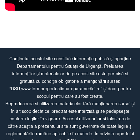
Conţinutul acestui site constituie informaţie publică şi aparţine
Departamentului pentru Situații de Urgență. Preluarea
informaţiilor şi materialelor de pe acest site este permisă şi
gratuită cu condiţia obligatorie a menţionării sursei:
“DSU,www.formareperfectionareparamedici.ro” și doar pentru
scopul pentru care au fost create.
Reproducerea și utilizarea materialelor fără menţionarea sursei și
în alt scop decât cel precizat este interzisă şi se pedepseşte
conform legilor în vigoare. Accesul utilizatorilor şi folosirea de
către aceştia a prezentului site sunt guvernate de toate legile şi
reglementările române aplicabile în materie. În privinta raportului